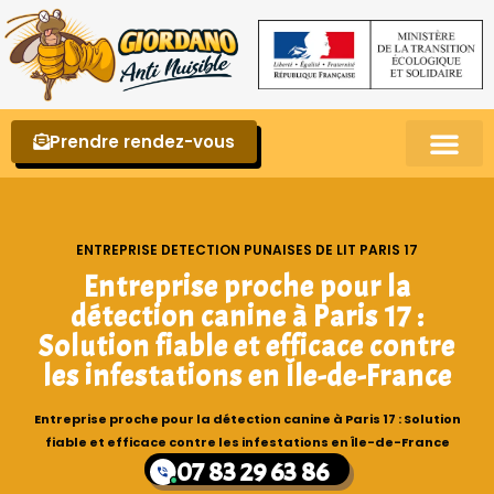
Prendre rendez-vous
Punaises de lit – La reconnaître et s’en 
ENTREPRISE DETECTION PUNAISES DE LIT PARIS 17
Entreprise proche pour la
détection canine à Paris 17 :
Solution fiable et efficace contre
les infestations en Île-de-France
Entreprise proche pour la détection canine à Paris 17 : Solution
fiable et efficace contre les infestations en Île-de-France
07 83 29 63 86