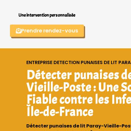
Une intervention personnalisée
Prendre rendez-vous
ENTREPRISE DETECTION PUNAISES DE LIT PARAY
Détecter punaises de
Vieille-Poste : Une S
Fiable contre les Inf
Île-de-France
Détecter punaises de lit Paray-Vieille-Post