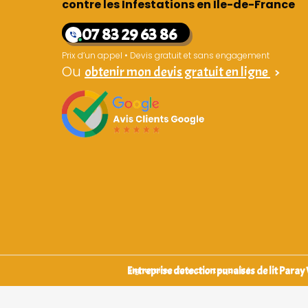
contre les Infestations en Île-de-France
07 83 29 63 86
Prix d’un appel • Devis gratuit et sans engagement
Ou
obtenir mon devis gratuit en ligne
>
Entreprise detection punaises de lit Paray 
Signataires d’une charte qualité