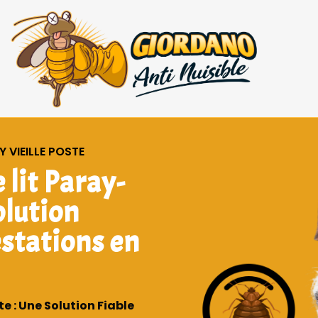
 VIEILLE POSTE
 lit Paray-
olution
estations en
e : Une Solution Fiable