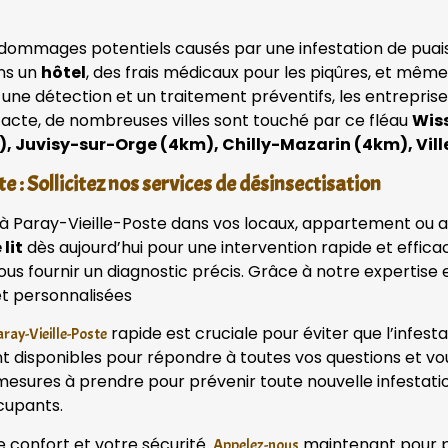
dommages potentiels causés par une infestation de puaises
ans un
hôtel
, des frais médicaux pour les piqûres, et mêm
 une détection et un traitement préventifs, les entrepri
tacte, de nombreuses villes sont touché par ce fléau
Wiss
, Juvisy-sur-Orge (4km), Chilly-Mazarin (4km), Vill
 : Sollicitez nos services de désinsectisation
t à Paray-Vieille-Poste dans vos locaux, appartement ou a
lit
dès aujourd’hui pour une intervention rapide et effica
vous fournir un diagnostic précis. Grâce à notre experti
t personnalisées
rapide est cruciale pour éviter que l’infest
aray-Vieille-Poste
disponibles pour répondre à toutes vos questions et vou
 mesures à prendre pour prévenir toute nouvelle infestatio
cupants.
e confort et votre sécurité.
maintenant pour pla
Appelez-nous