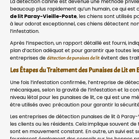
La détection canine est devenue une méthode privilég
beaucoup plus rapidement qu’un humain, ce qui est cr
de lit Paray-Vieille-Poste
, les chiens sont utilisés 
à leur odorat exceptionnel, ces chiens détectent non
l’infestation.
Après l’inspection, un rapport détaillé est fourni, ind
plan d’action adéquat et pour garantir que toutes le
entreprises de
évitent des trai
détection de punaises de lit
Les Étapes du Traitement des Punaises de Lit en
Une fois l’infestation confirmée, l’entreprise de dét
mécaniques, selon la gravité de l’infestation et la c
niveau létal pour les punaises de lit, ce qui est une
être utilisés avec précaution pour garantir la sécuri
Les entreprises de détection punaises de lit à Paray
les clients ou les résidents. Cela implique souvent d
sont en mouvement constant. En outre, un suivi est s
fournissent également des conseils sur les bonnes pr