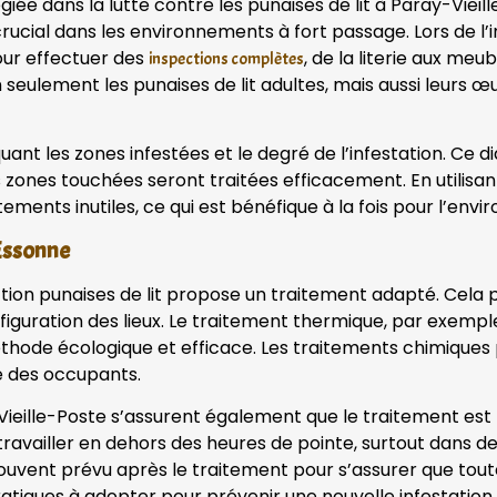
iée dans la lutte contre les punaises de lit à Paray-Viei
ucial dans les environnements à fort passage. Lors de l’
pour effectuer des
, de la literie aux meu
inspections complètes
 seulement les punaises de lit adultes, mais aussi leurs 
iquant les zones infestées et le degré de l’infestation. Ce 
s zones touchées seront traitées efficacement. En utilisa
tements inutiles, ce qui est bénéfique à la fois pour l’env
 Essonne
ection punaises de lit propose un traitement adapté. Cela 
onfiguration des lieux. Le traitement thermique, par exemp
 méthode écologique et efficace. Les traitements chimique
té des occupants.
-Vieille-Poste s’assurent également que le traitement es
e travailler en dehors des heures de pointe, surtout dans 
ouvent prévu après le traitement pour s’assurer que toute
atiques à adopter pour prévenir une nouvelle infestation