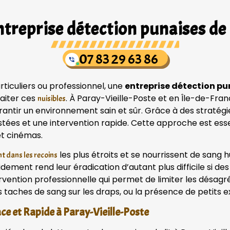
treprise détection punaises de 
07 83 29 63 86
ticuliers ou professionnel, une
entreprise détection pun
aiter ces
. À Paray-Vieille-Poste et en Île-de-Fra
nuisibles
arantir un environnement sain et sûr. Grâce à des straté
stées et une intervention rapide. Cette approche est esse
et cinémas.
les plus étroits et se nourrissent de san
t dans les recoins
pidement rend leur éradication d’autant plus difficile si 
rvention professionnelle qui permet de limiter les désag
s taches de sang sur les draps, ou la présence de petits e
ce et Rapide à Paray-Vieille-Poste