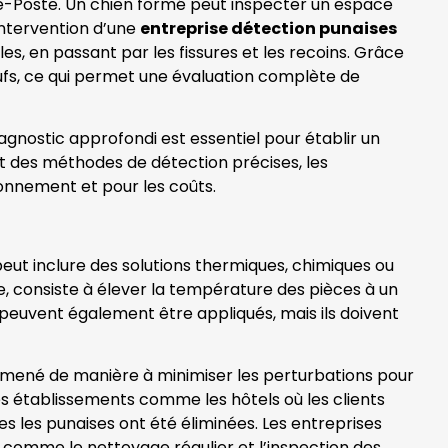
lle-Poste. Un chien formé peut inspecter un espace
intervention d’une
entreprise détection punaises
bles, en passant par les fissures et les recoins. Grâce
œufs, ce qui permet une évaluation complète de
diagnostic approfondi est essentiel pour établir un
nt des méthodes de détection précises, les
ironnement et pour les coûts.
peut inclure des solutions thermiques, chimiques ou
le, consiste à élever la température des pièces à un
s peuvent également être appliqués, mais ils doivent
t mené de manière à minimiser les perturbations pour
des établissements comme les hôtels où les clients
s les punaises ont été éliminées. Les entreprises
, comme le nettoyage régulier et l’inspection des