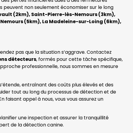
e des pertes financières dues à des fermetures
ses peuvent non seulement économiser sur le long
vault (2km), Saint-Pierre-lès-Nemours (3km),
-Nemours (5km), La Madeleine-sur-Loing (6km),
endez pas que la situation s’aggrave. Contactez
ens détecteurs
, formés pour cette tâche spécifique,
re approche professionnelle, nous sommes en mesure
 s’étende, entraînant des coûts plus élevés et des
ider tout au long du processus de détection et de
En faisant appel à nous, vous vous assurez un
nifier une inspection et assurer la tranquillité
xpert de la détection canine.