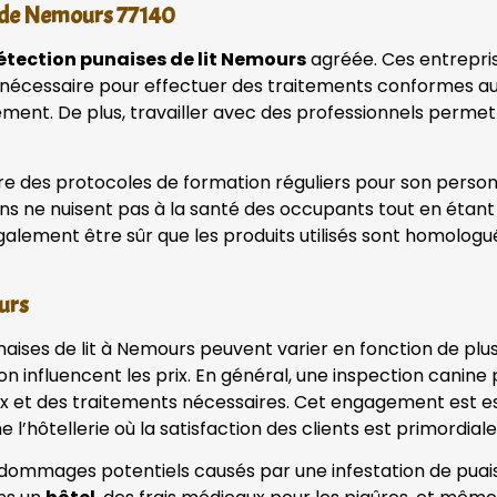
e de Nemours 77140
étection punaises de lit Nemours
agréée. Ces entrepri
ise nécessaire pour effectuer des traitements conformes a
ment. De plus, travailler avec des professionnels permet 
e des protocoles de formation réguliers pour son personne
ons ne nuisent pas à la santé des occupants tout en étant 
galement être sûr que les produits utilisés sont homolog
urs
aises de lit à Nemours peuvent varier en fonction de plusi
ion influencent les prix. En général, une inspection canin
x et des traitements nécessaires. Cet engagement est ess
l’hôtellerie où la satisfaction des clients est primordial
dommages potentiels causés par une infestation de puaises