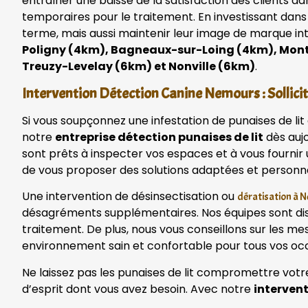
entraîner une baisse de la satisfaction des clients d
temporaires pour le traitement. En investissant dans
terme, mais aussi maintenir leur image de marque in
Poligny (4km), Bagneaux-sur-Loing (4km), Mont
Treuzy-Levelay (6km) et Nonville (6km)
.
Intervention Détection Canine Nemours : Sollicit
Si vous soupçonnez une infestation de punaises de li
notre
entreprise détection punaises de lit
dès aujo
sont prêts à inspecter vos espaces et à vous fourni
de vous proposer des solutions adaptées et personn
Une intervention de désinsectisation ou
dératisation à 
désagréments supplémentaires. Nos équipes sont disp
traitement. De plus, nous vous conseillons sur les me
environnement sain et confortable pour tous vos oc
Ne laissez pas les punaises de lit compromettre votr
d’esprit dont vous avez besoin. Avec notre
interven