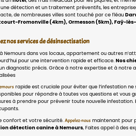
ans un
hôtel
, des frais médicaux pour les piqûres, et mêm
 une détection et un traitement préventifs, les entrepri
tacte, de nombreuses villes sont touché par ce fléau
Dar
court-Fromonville (4km), Ormesson (5km), Faÿ-lès
ez nos services de désinsectisation
t à Nemours dans vos locaux, appartement ou autres n’att
urd’hui pour une intervention rapide et efficace.
Nos chi
r un diagnostic précis. Grâce à notre expertise et à not
alisées
rapide est cruciale pour éviter que l’infestation ne
Nemours
onibles pour répondre à toutes vos questions et vous gu
sures à prendre pour prévenir toute nouvelle infestation. 
cupants.
e confort et votre sécurité.
maintenant pour pla
Appelez-nous
tion détection canine à Nemours
, Faites appel à des e