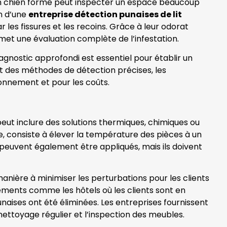
 Un chien formé peut inspecter un espace beaucoup
on d’une
entreprise détection punaises de lit
ar les fissures et les recoins. Grâce à leur odorat
rmet une évaluation complète de l’infestation.
diagnostic approfondi est essentiel pour établir un
nt des méthodes de détection précises, les
ironnement et pour les coûts.
peut inclure des solutions thermiques, chimiques ou
le, consiste à élever la température des pièces à un
s peuvent également être appliqués, mais ils doivent
nière à minimiser les perturbations pour les clients
sements comme les hôtels où les clients sont en
naises ont été éliminées. Les entreprises fournissent
ettoyage régulier et l’inspection des meubles.