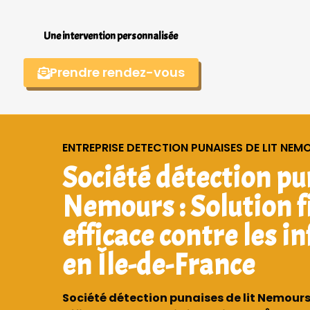
Une intervention personnalisée
Prendre rendez-vous
ENTREPRISE DETECTION PUNAISES DE LIT NEM
Société détection pun
Nemours : Solution f
efficace contre les i
en Île-de-France
Société détection punaises de lit Nemours :