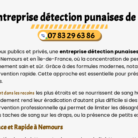
treprise détection punaises de 
07 83 29 63 86
ux publics et privés, une
entreprise détection punaises
À Nemours et en Île-de-France, où la concentration de pe
onnement sain et sûr. Grâce à des formules modernes, no
ervention rapide. Cette approche est essentielle pour pré
s.
les plus étroits et se nourrissent de san
t dans les recoins
pidement rend leur éradication d’autant plus difficile si 
rvention professionnelle qui permet de limiter les désag
s taches de sang sur les draps, ou la présence de petits e
cace et Rapide à Nemours