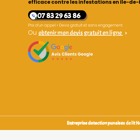
efficace contre les infestations en Île-de
07 83 29 63 86
Prix d’un appel • Devis gratuit et sans engagement
Ou
obtenir mon devis gratuit en ligne
>
Entreprise detection punaises de lit
Signataires d’une charte qualité