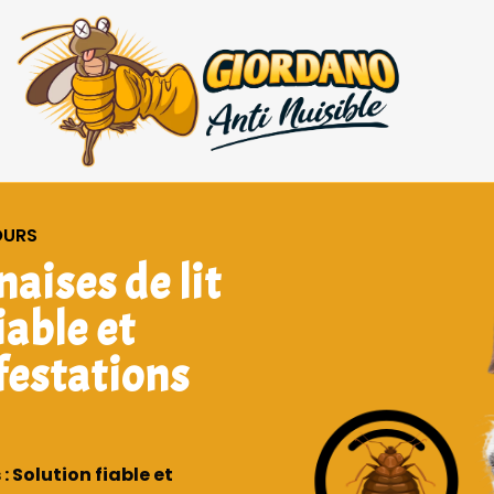
OURS
aises de lit
iable et
nfestations
 Solution fiable et