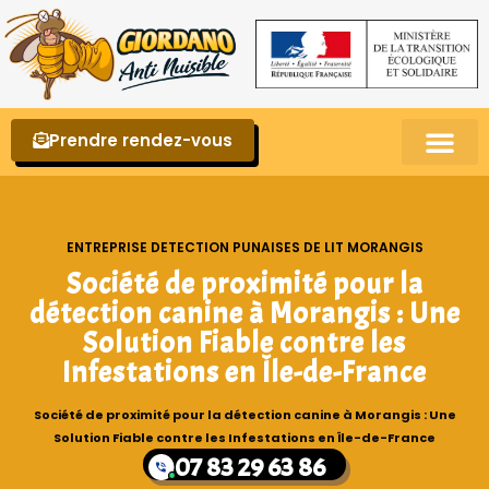
Prendre rendez-vous
Punaises de lit – La reconnaître et s’en 
ENTREPRISE DETECTION PUNAISES DE LIT MORANGIS
Société de proximité pour la
détection canine à Morangis : Une
Solution Fiable contre les
Infestations en Île-de-France
Société de proximité pour la détection canine à Morangis : Une
Solution Fiable contre les Infestations en Île-de-France
07 83 29 63 86