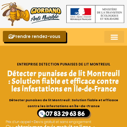
Prendre rendez-vous
Punaises de lit – La reconnaître et s’en 
ENTREPRISE DETECTION PUNAISES DE LIT MONTREUIL
Détecter punaises de lit Montreuil
: Solution fiable et efficace contre
les infestations en Île-de-France
Détecter punaises de lit Montreuil : Solution fiable et efficace
contre les infestations en Île-de-France
07 83 29 63 86
Prix d’un appel • Devis gratuit et sans engagement