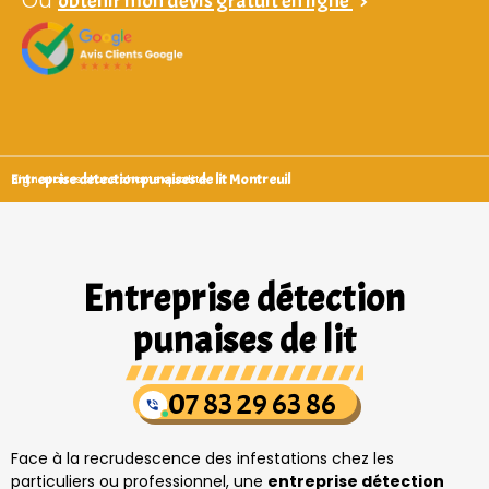
Ou
obtenir mon devis gratuit en ligne
>
Entreprise detection punaises de lit Montreuil
Signataires d’une charte qualité
Entreprise détection
punaises de lit
07 83 29 63 86
Face à la recrudescence des infestations chez les
particuliers ou professionnel, une
entreprise détection