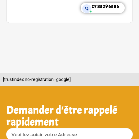
07 83 29 63 86
[trustindex no-registration=google]
Demander d'être rappelé
rapidement