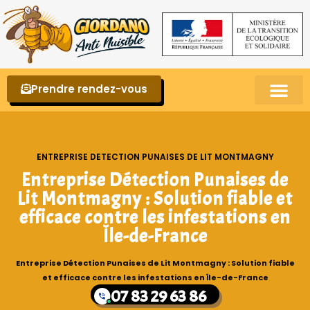
Prendre rendez-vous
Punaises de lit – La reconnaître et s’en 
ENTREPRISE DETECTION PUNAISES DE LIT MONTMAGNY
Entreprise Détection Punaises de
Lit Montmagny : Solution fiable et
efficace contre les infestations en
Île-de-France
Entreprise Détection Punaises de Lit Montmagny : Solution fiable
et efficace contre les infestations en Île-de-France
07 83 29 63 86