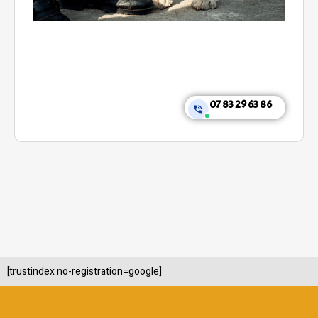
07 83 29 63 86
[trustindex no-registration=google]