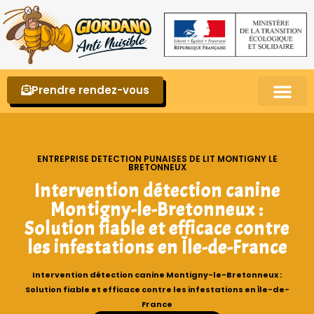
Prendre rendez-vous
Punaises de lit – La reconnaître et s’en 
ENTREPRISE DETECTION PUNAISES DE LIT MONTIGNY LE
BRETONNEUX
Intervention détection canine
Montigny-le-Bretonneux :
Solution fiable et efficace contre
les infestations en Île-de-France
Intervention détection canine Montigny-le-Bretonneux :
Solution fiable et efficace contre les infestations en Île-de-
France