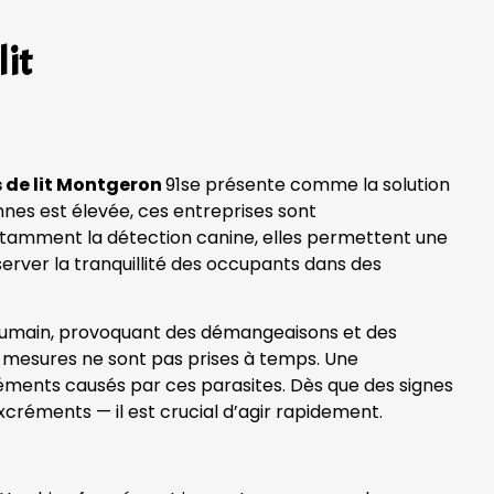
lit
s de lit Montgeron
91se présente comme la solution
nes est élevée, ces entreprises sont
notamment la détection canine, elles permettent une
server la tranquillité des occupants dans des
g humain, provoquant des démangeaisons et des
des mesures ne sont pas prises à temps. Une
réments causés par ces parasites. Dès que des signes
xcréments — il est crucial d’agir rapidement.