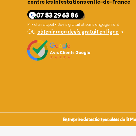
contre les Infestations en Île-de-France
07 83 29 63 86
Prix d’un appel • Devis gratuit et sans engagement
Ou
obtenir mon devis gratuit en ligne
>
Entreprise detection punaises de lit 
Signataires d’une charte qualité