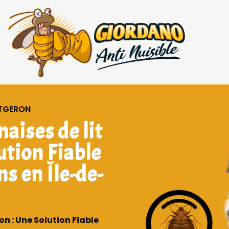
NTGERON
aises de lit
ution Fiable
ns en Île-de-
n : Une Solution Fiable