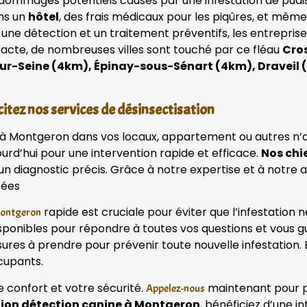
dommages potentiels causés par une infestation de puaises
ans un
hôtel
, des frais médicaux pour les piqûres, et mêm
 une détection et un traitement préventifs, les entrepri
tacte, de nombreuses villes sont touché par ce fléau
Cros
ur-Seine (4km), Épinay-sous-Sénart (4km), Draveil 
itez nos services de désinsectisation
it à Montgeron dans vos locaux, appartement ou autres n’
urd’hui pour une intervention rapide et efficace.
Nos chi
r un diagnostic précis. Grâce à notre expertise et à not
sées
rapide est cruciale pour éviter que l’infestation 
Montgeron
onibles pour répondre à toutes vos questions et vous gu
sures à prendre pour prévenir toute nouvelle infestation. 
cupants.
e confort et votre sécurité.
maintenant pour pla
Appelez-nous
tion détection canine à Montgeron
, bénéficiez d’une i