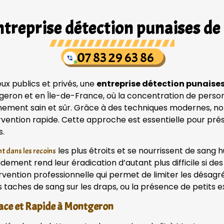
treprise détection punaises de 
07 83 29 63 86
ux publics et privés, une
entreprise détection punaise
geron et en Île-de-France, où la concentration de person
onnement sain et sûr. Grâce à des techniques modernes, 
ervention rapide. Cette approche est essentielle pour pré
s.
les plus étroits et se nourrissent de san
t dans les recoins
pidement rend leur éradication d’autant plus difficile si 
rvention professionnelle qui permet de limiter les désag
s taches de sang sur les draps, ou la présence de petits e
cace et Rapide à Montgeron