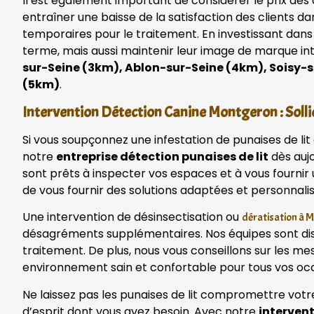
Il est également important de considérer le prix des 
entraîner une baisse de la satisfaction des clients d
temporaires pour le traitement. En investissant dans
terme, mais aussi maintenir leur image de marque in
sur-Seine (3km), Ablon-sur-Seine (4km), Soisy-s
(5km)
.
Intervention Détection Canine Montgeron : Sollic
Si vous soupçonnez une infestation de punaises de l
notre
entreprise détection punaises de lit
dès aujo
sont prêts à inspecter vos espaces et à vous fourni
de vous fournir des solutions adaptées et personnali
Une intervention de désinsectisation ou
dératisation à 
désagréments supplémentaires. Nos équipes sont disp
traitement. De plus, nous vous conseillons sur les me
environnement sain et confortable pour tous vos oc
Ne laissez pas les punaises de lit compromettre votr
d’esprit dont vous avez besoin. Avec notre
interven