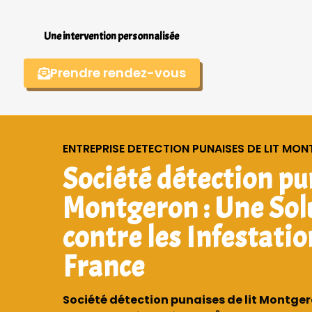
Une intervention personnalisée
Prendre rendez-vous
ENTREPRISE DETECTION PUNAISES DE LIT MO
Société détection pun
Montgeron : Une Sol
contre les Infestatio
France
Société détection punaises de lit Montgero