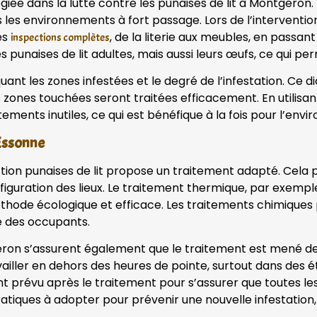
giée dans la lutte contre les punaises de lit à Montgero
s les environnements à fort passage. Lors de l’interventi
des
, de la literie aux meubles, en passant
inspections complètes
punaises de lit adultes, mais aussi leurs œufs, ce qui pe
iquant les zones infestées et le degré de l’infestation. Ce 
s zones touchées seront traitées efficacement. En utilisa
tements inutiles, ce qui est bénéfique à la fois pour l’env
 Essonne
ection punaises de lit propose un traitement adapté. Cela 
onfiguration des lieux. Le traitement thermique, par exemp
 méthode écologique et efficace. Les traitements chimique
té des occupants.
geron s’assurent également que le traitement est mené de
availler en dehors des heures de pointe, surtout dans des
t prévu après le traitement pour s’assurer que toutes les
atiques à adopter pour prévenir une nouvelle infestation