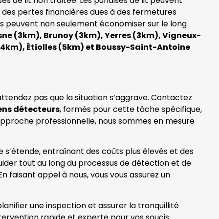
 de lit non traitée. Les punaises de lit peuvent
e des pertes financières dues à des fermetures
ses peuvent non seulement économiser sur le long
ne (3km), Brunoy (3km), Yerres (3km), Vigneux-
(4km), Étiolles (5km) et Boussy-Saint-Antoine
attendez pas que la situation s’aggrave. Contactez
ens détecteurs
, formés pour cette tâche spécifique,
re approche professionnelle, nous sommes en mesure
ne s’étende, entraînant des coûts plus élevés et des
ider tout au long du processus de détection et de
En faisant appel à nous, vous vous assurez un
nifier une inspection et assurer la tranquillité
ntervention rapide et experte pour vos soucis