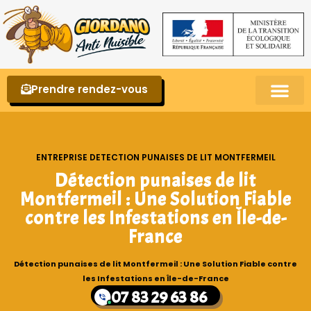
Prendre rendez-vous
Punaises de lit – La reconnaître et s’en 
ENTREPRISE DETECTION PUNAISES DE LIT MONTFERMEIL
Détection punaises de lit
Montfermeil : Une Solution Fiable
contre les Infestations en Île-de-
France
Détection punaises de lit Montfermeil : Une Solution Fiable contre
les Infestations en Île-de-France
07 83 29 63 86