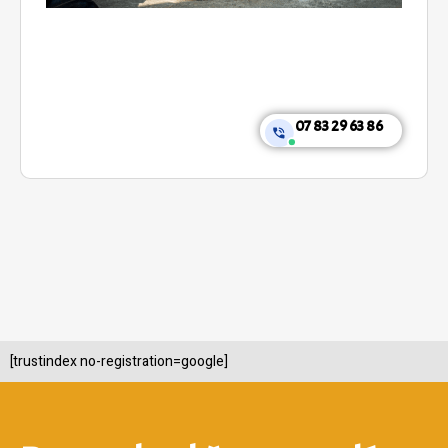
07 83 29 63 86
[trustindex no-registration=google]