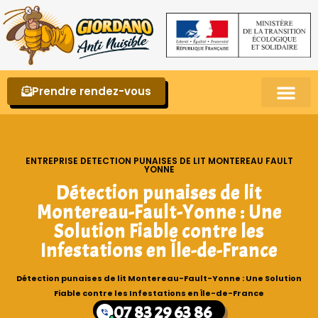
Prendre rendez-vous
Punaises de lit – La reconnaître et s’en 
ENTREPRISE DETECTION PUNAISES DE LIT MONTEREAU FAULT
YONNE
Détection punaises de lit
Montereau-Fault-Yonne : Une
Solution Fiable contre les
Infestations en Île-de-France
Détection punaises de lit Montereau-Fault-Yonne : Une Solution
Fiable contre les Infestations en Île-de-France
07 83 29 63 86