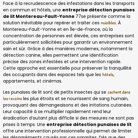
Face à la recrudescence des infestations dans les transports
en commun et hôtels, une
entreprise détection punaises
de lit Montereau-Fault-Yonne
77se présente comme la
solution inévitable pour repérer et traiter ces
. À
nuisibles
Montereau-Fault-Yonne et en Île-de-France, où la
concentration de personnes est élevée, ces entreprises sont
particulièrement sollicitées pour garantir un environnement
sain et sûr. Grâce à des manières modernes, notamment la
détection canine, elles permettent une identification
précise des zones infestées et une intervention rapide.
Cette approche est essentielle pour préserver la tranquillité
des occupants dans des espaces tels que les
,
hôtels
appartements, et cinémas.
Les punaises de lit sont de petits insectes qui se
cachent dans
les plus étroits et se nourrissent de sang humain,
les recoins
provoquant des démangeaisons et des irritations cutanées.
Leur capacité à se multiplier rapidement rend leur
éradication d’autant plus difficile si des mesures ne sont pas
prises à temps. Une
entreprise détection punaises de lit
offre une intervention professionnelle qui permet de limiter
les désagréments causés par ces parasites. Dès que des