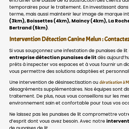
entraîner une baisse de la satisfaction des clients d
temporaires pour le traitement. En investissant dans
terme, mais aussi maintenir leur image de marque in
(3km), Boissettes (4km), Maincy (4km), La Roch
Bertrand (5km)
.
Intervention Détection Canine Melun : Contacte
Si vous soupçonnez une infestation de punaises de li
entreprise détection punaises de lit
dès aujourd’hu
prêts à inspecter vos espaces et à vous fournir un 
vous permettre des solutions adaptées et personnal
Une intervention de désinsectisation ou
dératisation à 
désagréments supplémentaires. Nos équipes sont disp
traitement. De plus, nous vous conseillons sur les me
environnement sain et confortable pour tous vos oc
Ne laissez pas les punaises de lit compromettre votr
d’esprit dont vous avez besoin. Avec notre
interven
de punaises de lit.