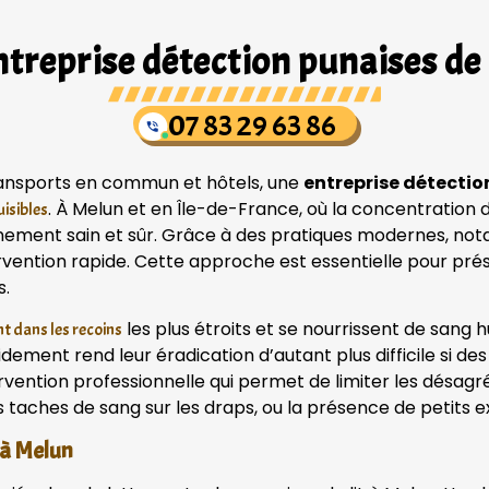
treprise détection punaises de 
07 83 29 63 86
transports en commun et hôtels, une
entreprise détectio
. À Melun et en Île-de-France, où la concentration 
uisibles
onnement sain et sûr. Grâce à des pratiques modernes, no
ervention rapide. Cette approche est essentielle pour pré
s.
les plus étroits et se nourrissent de san
t dans les recoins
pidement rend leur éradication d’autant plus difficile si 
rvention professionnelle qui permet de limiter les désag
s taches de sang sur les draps, ou la présence de petits e
 à Melun