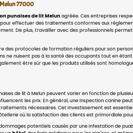
e Melun 77000
on punaises de lit Melun
agréée. Ces entreprises respec
re pour effectuer des traitements conformes aux réglement
ment. De plus, travailler avec des professionnels permet 
e des protocoles de formation réguliers pour son personne
ons ne nuisent pas à la santé des occupants tout en étant 
galement être sûr que les produits utilisés sont homolog
ises de lit à Melun peuvent varier en fonction de plusieur
 influencent les prix. En général, une inspection canine p
traitements nécessaires. Cet investissement est essentiel
ellerie où la satisfaction des clients est primordiale po
dommages potentiels causés par une infestation de puaises