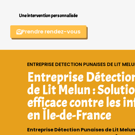
Une intervention personnalisée
Prendre rendez-vous
ENTREPRISE DETECTION PUNAISES DE LIT MEL
Entreprise Détectio
de Lit Melun : Solutio
efficace contre les i
en Île-de-France
Entreprise Détection Punaises de Lit Melun 