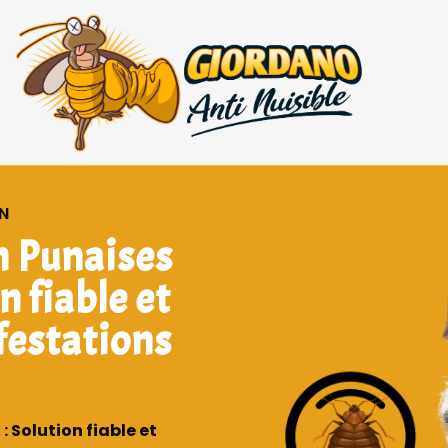
UN
n Punaises
n fiable et
nfestations
: Solution fiable et