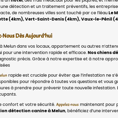
ans un
hôtel
, des frais médicaux pour les piqûres, et mêm
 une détection et un traitement préventifs, les entrepri
tacte, de nombreuses villes sont touché par ce fléau
Le M
ette (4km), Vert-Saint-Denis (4km), Vaux-le-Pénil (
z-Nous Dès Aujourd’hui
t à Melun dans vos locaux, appartement ou autres n’atten
i pour une intervention rapide et efficace.
Nos chiens d
diagnostic précis. Grâce à notre expertise et à notre ap
isées
rapide est cruciale pour éviter que l’infestation ne s
Melun
onibles pour répondre à toutes vos questions et vous gu
sures à prendre pour prévenir toute nouvelle infestation. 
cupants.
e confort et votre sécurité.
maintenant pour pla
Appelez-nous
tion détection canine à Melun
, bénéficiez d’une interve