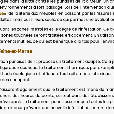
iée dans la lutte contre les punaises de lit à Melun. Un
 environnements à fort passage. Lors de l’intervention d’
, de la literie aux meubles, en passant par les fissures
ètes
ultes, mais aussi leurs œufs, ce qui permet une évaluatio
iquant les zones infestées et le degré de l’infestation. Ce 
s zones touchées seront traitées efficacement. En utilisa
tements inutiles, ce qui est bénéfique à la fois pour l’env
 Seine-et-Marne
ection punaises de lit propose un traitement adapté. Cela 
onfiguration des lieux. Le traitement thermique, par exemp
 méthode écologique et efficace. Les traitements chimique
té des occupants.
 s’assurent également que le traitement est mené de maniè
 dehors des heures de pointe, surtout dans des établissem
révu après le traitement pour s’assurer que toutes les pu
opter pour prévenir une nouvelle infestation, comme le n