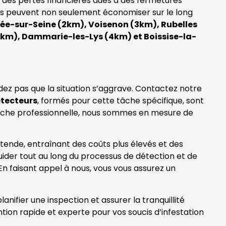
e des pertes financières dues à des fermetures
ses peuvent non seulement économiser sur le long
ée-sur-Seine (2km), Voisenon (3km), Rubelles
4km), Dammarie-les-Lys (4km) et Boissise-la-
dez pas que la situation s’aggrave. Contactez notre
étecteurs
, formés pour cette tâche spécifique, sont
proche professionnelle, nous sommes en mesure de
’étende, entraînant des coûts plus élevés et des
ider tout au long du processus de détection et de
En faisant appel à nous, vous vous assurez un
nifier une inspection et assurer la tranquillité
ntion rapide et experte pour vos soucis d’infestation