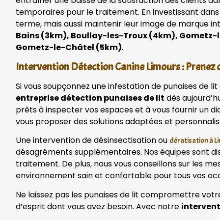
entraîner une baisse de la satisfaction des clients d
temporaires pour le traitement. En investissant dans
terme, mais aussi maintenir leur image de marque in
Bains (3km), Boullay-les-Troux (4km), Gometz-l
Gometz-le-Châtel (5km)
.
Intervention Détection Canine Limours : Prenez 
Si vous soupçonnez une infestation de punaises de li
entreprise détection punaises de lit
dès aujourd’hu
prêts à inspecter vos espaces et à vous fournir un 
vous proposer des solutions adaptées et personnali
Une intervention de désinsectisation ou
dératisation à L
désagréments supplémentaires. Nos équipes sont disp
traitement. De plus, nous vous conseillons sur les me
environnement sain et confortable pour tous vos oc
Ne laissez pas les punaises de lit compromettre votr
d’esprit dont vous avez besoin. Avec notre
interven