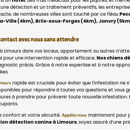
ans un
hôtel
, des frais médicaux pour les piqûres, et mêm
 une détection et un traitement préventifs, les entrepri
tacte, de nombreuses villes sont touché par ce fléau
Pecq
a-Ville (4km), Briis-sous-Forges (4km), Janvry (5km
contact avec nous sans attendre
t à Limours dans vos locaux, appartement ou autres n’att
i pour une intervention rapide et efficace.
Nos chiens d
diagnostic précis. Grâce à notre expertise et à notre ap
sées
rapide est cruciale pour éviter que l’infestation ne 
imours
onibles pour répondre à toutes vos questions et vous gu
sures à prendre pour prévenir toute nouvelle infestation. 
cupants.
e confort et votre sécurité.
maintenant pour pla
Appelez-nous
tion détection canine à Limours
, soyez assuré d’une pr