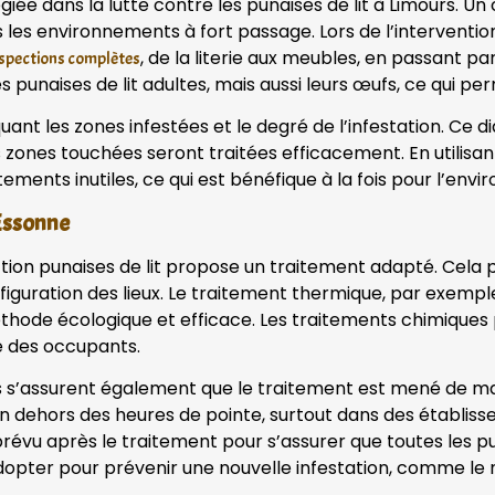
iée dans la lutte contre les punaises de lit à Limours. 
s les environnements à fort passage. Lors de l’interventi
, de la literie aux meubles, en passant par
nspections complètes
punaises de lit adultes, mais aussi leurs œufs, ce qui pe
iquant les zones infestées et le degré de l’infestation. Ce 
s zones touchées seront traitées efficacement. En utilisa
tements inutiles, ce qui est bénéfique à la fois pour l’env
 Essonne
ection punaises de lit propose un traitement adapté. Cela 
onfiguration des lieux. Le traitement thermique, par exemp
 méthode écologique et efficace. Les traitements chimique
té des occupants.
rs s’assurent également que le traitement est mené de man
 en dehors des heures de pointe, surtout dans des établis
révu après le traitement pour s’assurer que toutes les pu
opter pour prévenir une nouvelle infestation, comme le n