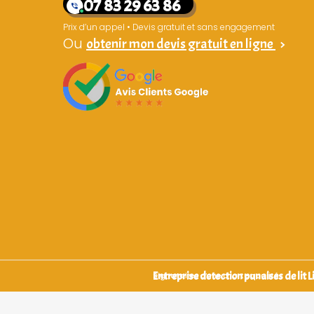
07 83 29 63 86
Prix d’un appel • Devis gratuit et sans engagement
Ou
obtenir mon devis gratuit en ligne
>
Entreprise detection punaises de lit 
Signataires d’une charte qualité