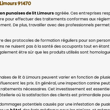
e Limours 91470
on punaises de lit Limours
agréée. Ces entreprises res
saire pour effectuer des traitements conformes aux réglem
ment. De plus, travailler avec des professionnels permet 
e des protocoles de formation réguliers pour son personne
ons ne nuisent pas à la santé des occupants tout en étant 
galement être sûr que les produits utilisés sont homolog
ises de lit à Limours peuvent varier en fonction de plusie
 influencent les prix. En général, une inspection canine p
traitements nécessaires. Cet investissement est essentiel
ellerie où la satisfaction des clients est primordiale po
dommages potentiels causés par une infestation de puaises