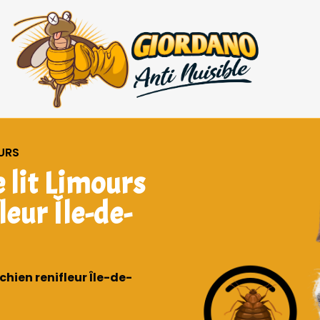
OURS
 lit Limours
leur Île-de-
chien renifleur Île-de-