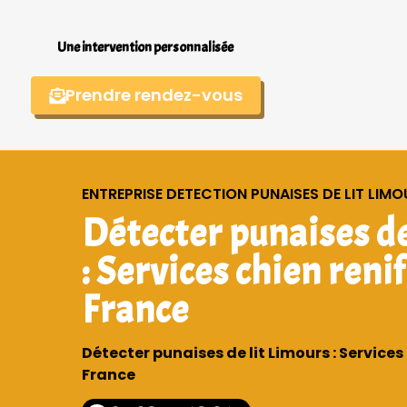
Une intervention personnalisée
Prendre rendez-vous
ENTREPRISE DETECTION PUNAISES DE LIT LIM
Détecter punaises de
: Services chien renif
France
Détecter punaises de lit Limours : Services 
France