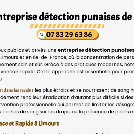
treprise détection punaises de 
07 83 29 63 86
ux publics et privés, une
entreprise détection punaises
À Limours et en Île-de-France, où la concentration de per
onnement sain et sûr. Grâce à des pratiques modernes, no
ervention rapide. Cette approche est essentielle pour pré
s.
les plus étroits et se nourrissent de san
t dans les recoins
pidement rend leur éradication d’autant plus difficile si 
rvention professionnelle qui permet de limiter les désag
s taches de sang sur les draps, ou la présence de petits e
ace et Rapide à Limours