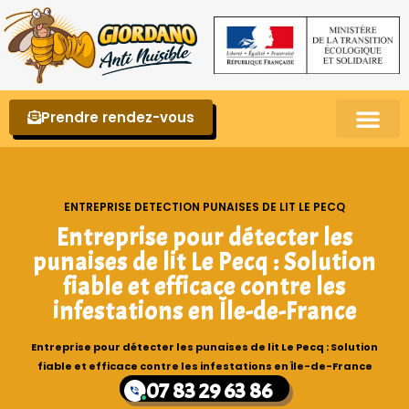
Prendre rendez-vous
Punaises de lit – La reconnaître et s’en 
ENTREPRISE DETECTION PUNAISES DE LIT LE PECQ
Entreprise pour détecter les
punaises de lit Le Pecq : Solution
fiable et efficace contre les
infestations en Île-de-France
Entreprise pour détecter les punaises de lit Le Pecq : Solution
fiable et efficace contre les infestations en Île-de-France
07 83 29 63 86