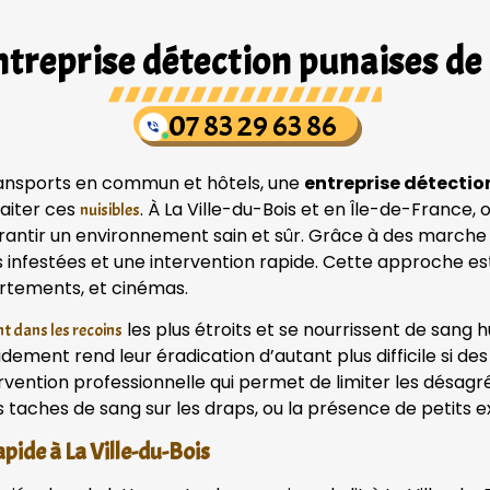
treprise détection punaises de 
07 83 29 63 86
transports en commun et hôtels, une
entreprise détection
aiter ces
. À La Ville-du-Bois et en Île-de-France,
nuisibles
garantir un environnement sain et sûr. Grâce à des march
 infestées et une intervention rapide. Cette approche est 
rtements, et cinémas.
les plus étroits et se nourrissent de san
t dans les recoins
pidement rend leur éradication d’autant plus difficile si 
rvention professionnelle qui permet de limiter les désag
s taches de sang sur les draps, ou la présence de petits e
pide à La Ville-du-Bois