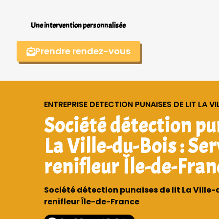
Une intervention personnalisée
Prendre rendez-vous
ENTREPRISE DETECTION PUNAISES DE LIT LA VI
Société détection pun
La Ville-du-Bois : Se
renifleur Île-de-Fran
Société détection punaises de lit La Ville-
renifleur Île-de-France