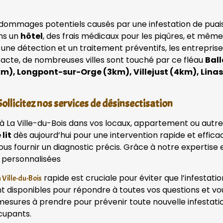
dommages potentiels causés par une infestation de puaises
ans un
hôtel
, des frais médicaux pour les piqûres, et mêm
 une détection et un traitement préventifs, les entrepri
tacte, de nombreuses villes sont touché par ce fléau
Ball
km), Longpont-sur-Orge (3km), Villejust (4km), Lina
ollicitez nos services de désinsectisation
 à La Ville-du-Bois dans vos locaux, appartement ou autre
lit
dès aujourd’hui pour une intervention rapide et effica
vous fournir un diagnostic précis. Grâce à notre experti
 personnalisées
rapide est cruciale pour éviter que l’infestati
 Ville-du-Bois
disponibles pour répondre à toutes vos questions et vou
 mesures à prendre pour prévenir toute nouvelle infestatio
cupants.