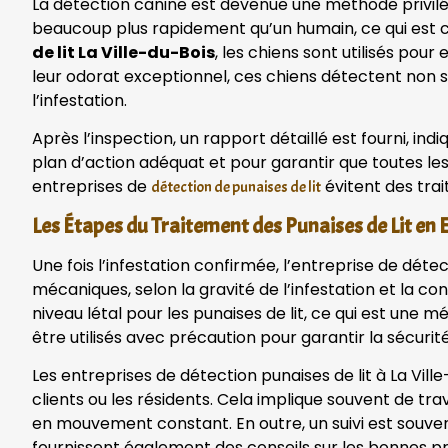
La détection canine est devenue une méthode privilégi
beaucoup plus rapidement qu’un humain, ce qui est cr
de lit La Ville-du-Bois
, les chiens sont utilisés pour
leur odorat exceptionnel, ces chiens détectent non s
l’infestation.
Après l’inspection, un rapport détaillé est fourni, ind
plan d’action adéquat et pour garantir que toutes le
entreprises de
évitent des trai
détection de punaises de lit
Les Étapes du Traitement des Punaises de Lit en
Une fois l’infestation confirmée, l’entreprise de dét
mécaniques, selon la gravité de l’infestation et la c
niveau létal pour les punaises de lit, ce qui est une
être utilisés avec précaution pour garantir la sécuri
Les entreprises de détection punaises de lit à La Vi
clients ou les résidents. Cela implique souvent de tr
en mouvement constant. En outre, un suivi est souven
fournissent également des conseils sur les bonnes pr