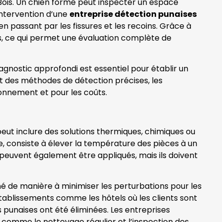
-Bois. Un chien formé peut inspecter un espace
intervention d’une
entreprise détection punaises
, en passant par les fissures et les recoins. Grâce à
fs, ce qui permet une évaluation complète de
diagnostic approfondi est essentiel pour établir un
nt des méthodes de détection précises, les
ironnement et pour les coûts.
peut inclure des solutions thermiques, chimiques ou
le, consiste à élever la température des pièces à un
s peuvent également être appliqués, mais ils doivent
né de manière à minimiser les perturbations pour les
 établissements comme les hôtels où les clients sont
 punaises ont été éliminées. Les entreprises
, comme le nettoyage régulier et l’inspection des