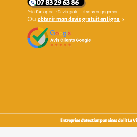
07 83 29 63 86
Prix d’un appel • Devis gratuit et sans engagement
Ou
obtenir mon devis gratuit en ligne
>
Entreprise detection punaises de lit La Vi
Signataires d’une charte qualité