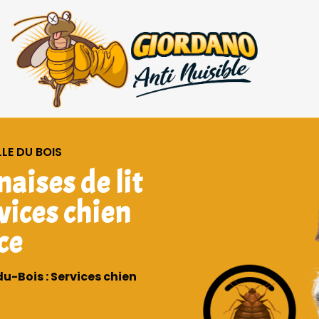
LLE DU BOIS
aises de lit
rvices chien
ce
du-Bois : Services chien