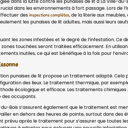
ée dans la lutte contre les punaises de lit à La Ville-du
ucial dans les environnements à fort passage. Lors de l’
 effectuer des
, de la literie aux meubles
inspections complètes
eulement les punaises de lit adultes, mais aussi leurs œu
iquant les zones infestées et le degré de l’infestation. Ce 
s zones touchées seront traitées efficacement. En utilisa
tements inutiles, ce qui est bénéfique à la fois pour l’env
 Essonne
ection punaises de lit propose un traitement adapté. Cela 
onfiguration des lieux. Le traitement thermique, par exemp
 méthode écologique et efficace. Les traitements chimique
té des occupants.
lle-du-Bois s’assurent également que le traitement est me
availler en dehors des heures de pointe, surtout dans des
t prévu après le traitement pour s’assurer que toutes les
atiques à adopter pour prévenir une nouvelle infestation