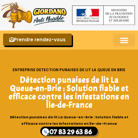
Prendre rendez-vous
Punaises de lit – La reconnaître et s’en 
ENTREPRISE DETECTION PUNAISES DE LIT LA QUEUE EN BRIE
Détection punaises de lit La
Queue-en-Brie : Solution fiable et
efficace contre les infestations en
Île-de-France
Détection punaises de lit La Queue-en-Brie : Solution fiable et
efficace contre les infestations en Île-de-France
07 83 29 63 86