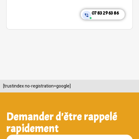
07 83 29 63 86
[trustindex no-registration=google]
Demander d'être rappelé
rapidement