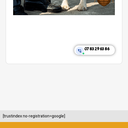
07 83 29 63 86
[trustindex no-registration=google]