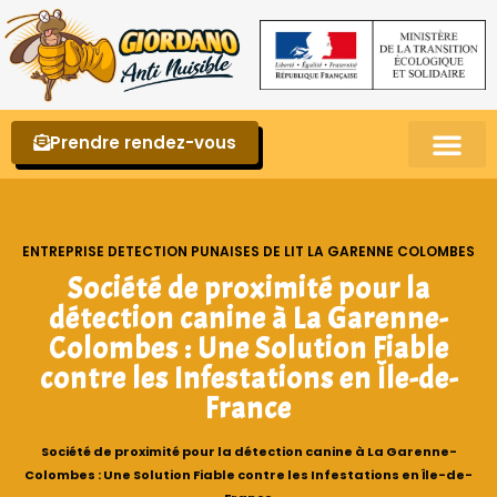
Prendre rendez-vous
Punaises de lit – La reconnaître et s’en 
ENTREPRISE DETECTION PUNAISES DE LIT LA GARENNE COLOMBES
Société de proximité pour la
détection canine à La Garenne-
Colombes : Une Solution Fiable
contre les Infestations en Île-de-
France
Société de proximité pour la détection canine à La Garenne-
Colombes : Une Solution Fiable contre les Infestations en Île-de-