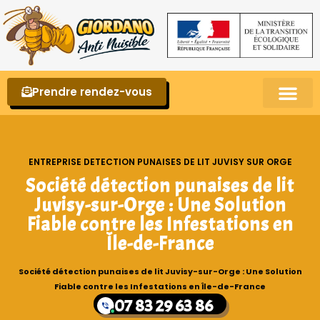
Prendre rendez-vous
Punaises de lit – La reconnaître et s’en 
ENTREPRISE DETECTION PUNAISES DE LIT JUVISY SUR ORGE
Société détection punaises de lit
Juvisy-sur-Orge : Une Solution
Fiable contre les Infestations en
Île-de-France
Société détection punaises de lit Juvisy-sur-Orge : Une Solution
Fiable contre les Infestations en Île-de-France
07 83 29 63 86