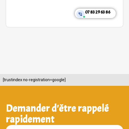
07 83 29 63 86
[trustindex no-registration=google]
Demander d'être rappelé
rapidement