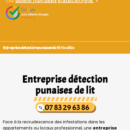
Ou
obtenir mon devis gratuit en ligne
>
Entreprise detection punaises de lit Houilles
Signataires d’une charte qualité
Entreprise détection
punaises de lit
07 83 29 63 86
Face à la recrudescence des infestations dans les
appartements ou locaux professionnel, une
entreprise