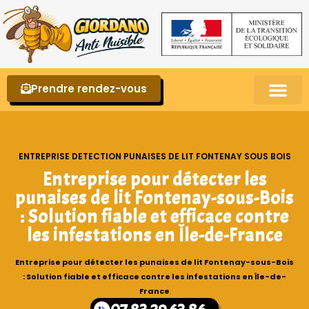
Prendre rendez-vous
Punaises de lit – La reconnaître et s’en 
ENTREPRISE DETECTION PUNAISES DE LIT FONTENAY SOUS BOIS
Entreprise pour détecter les
punaises de lit Fontenay-sous-Bois
: Solution fiable et efficace contre
les infestations en Île-de-France
Entreprise pour détecter les punaises de lit Fontenay-sous-Bois
: Solution fiable et efficace contre les infestations en Île-de-
France