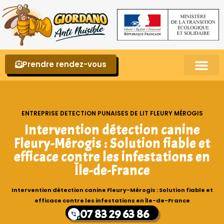
Prendre rendez-vous
Punaises de lit – La reconnaître et s’en 
ENTREPRISE DETECTION PUNAISES DE LIT FLEURY MÉROGIS
Intervention détection canine
Fleury-Mérogis : Solution fiable et
efficace contre les infestations en
Île-de-France
Intervention détection canine Fleury-Mérogis : Solution fiable et
efficace contre les infestations en Île-de-France
07 83 29 63 86