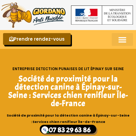
Prendre rendez-vous
Punaises de lit – La reconnaître et s’en 
ENTREPRISE DETECTION PUNAISES DE LIT ÉPINAY SUR SEINE
Société de proximité pour la
détection canine à Épinay-sur-
Seine : Services chien renifleur Île-
de-France
Société de proximité pour la détection canine à Épinay-sur-Seine
: Services chien renifleur Île-de-France
07 83 29 63 86