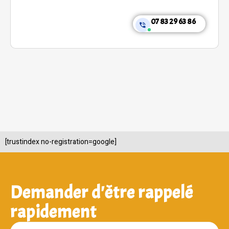
07 83 29 63 86
[trustindex no-registration=google]
Demander d'être rappelé
rapidement