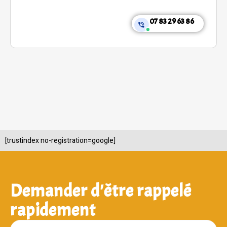
07 83 29 63 86
[trustindex no-registration=google]
Demander d'être rappelé
rapidement