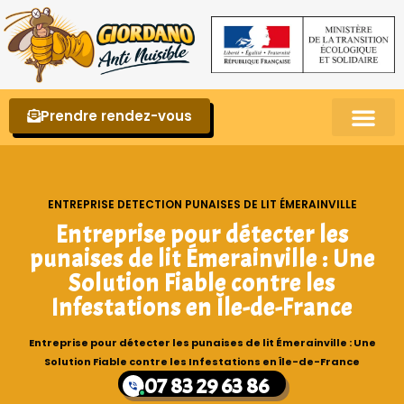
Prendre rendez-vous
Punaises de lit – La reconnaître et s’en 
ENTREPRISE DETECTION PUNAISES DE LIT ÉMERAINVILLE
Entreprise pour détecter les
punaises de lit Émerainville : Une
Solution Fiable contre les
Infestations en Île-de-France
Entreprise pour détecter les punaises de lit Émerainville : Une
Solution Fiable contre les Infestations en Île-de-France
07 83 29 63 86