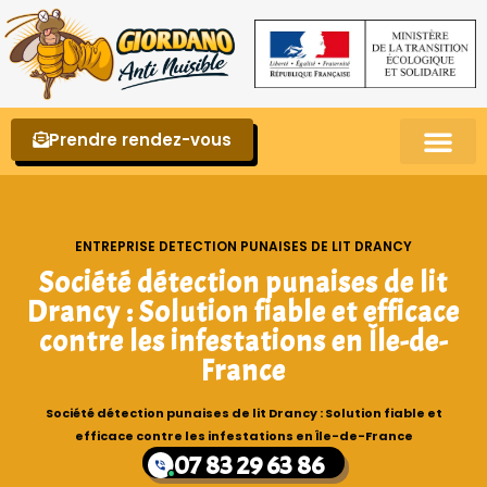
Prendre rendez-vous
Punaises de lit – La reconnaître et s’en 
ENTREPRISE DETECTION PUNAISES DE LIT DRANCY
Société détection punaises de lit
Drancy : Solution fiable et efficace
contre les infestations en Île-de-
France
Société détection punaises de lit Drancy : Solution fiable et
efficace contre les infestations en Île-de-France
07 83 29 63 86