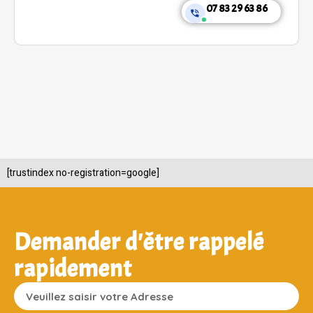
07 83 29 63 86
[trustindex no-registration=google]
Demander d'être rappelé
rapidement