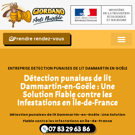
Prendre rendez-vous
Punaises de lit – La reconnaître et s’en 
ENTREPRISE DETECTION PUNAISES DE LIT DAMMARTIN EN GOËLE
Détection punaises de lit
Dammartin-en-Goële : Une
Solution Fiable contre les
Infestations en Île-de-France
Détection punaises de lit Dammartin-en-Goële : Une Solution
Fiable contre les Infestations en Île-de-France
07 83 29 63 86