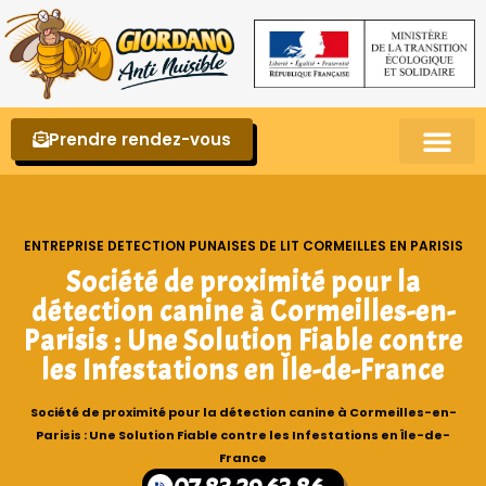
Prendre rendez-vous
Punaises de lit – La reconnaître et s’en 
ENTREPRISE DETECTION PUNAISES DE LIT CORMEILLES EN PARISIS
Société de proximité pour la
détection canine à Cormeilles-en-
Parisis : Une Solution Fiable contre
les Infestations en Île-de-France
Société de proximité pour la détection canine à Cormeilles-en-
Parisis : Une Solution Fiable contre les Infestations en Île-de-
France