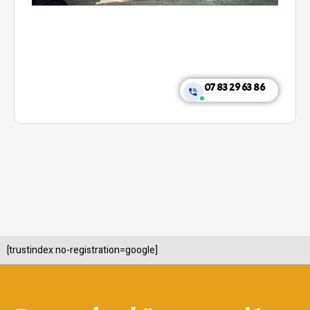
07 83 29 63 86
[trustindex no-registration=google]