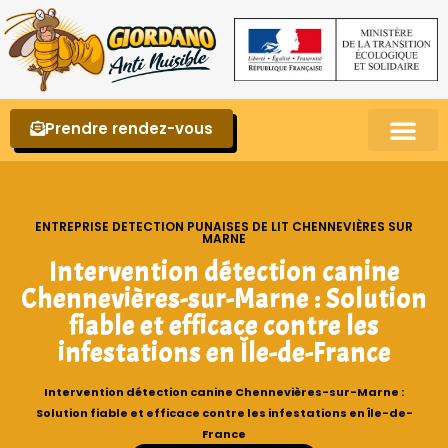
Prendre rendez-vous
Punaises de lit – La reconnaître et s’en 
ENTREPRISE DETECTION PUNAISES DE LIT CHENNEVIÈRES SUR
MARNE
Intervention détection canine
Chennevières-sur-Marne : Solution
fiable et efficace contre les
infestations en Île-de-France
Intervention détection canine Chennevières-sur-Marne :
Solution fiable et efficace contre les infestations en Île-de-
France