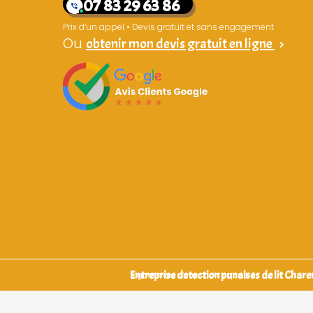
07 83 29 63 86
Prix d’un appel • Devis gratuit et sans engagement
Ou
obtenir mon devis gratuit en ligne
>
Entreprise detection punaises de lit Chare
Signataires d’une charte qualité