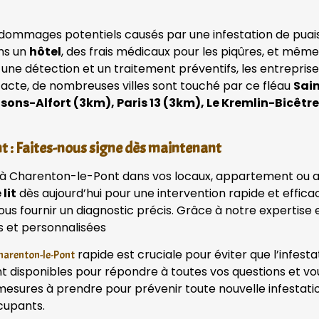
dommages potentiels causés par une infestation de puaises
ans un
hôtel
, des frais médicaux pour les piqûres, et mêm
 une détection et un traitement préventifs, les entrepri
tacte, de nombreuses villes sont touché par ce fléau
Sai
aisons-Alfort (3km), Paris 13 (3km), Le Kremlin-Bicêt
t : Faites-nous signe dès maintenant
t à Charenton-le-Pont dans vos locaux, appartement ou au
lit
dès aujourd’hui pour une intervention rapide et effica
vous fournir un diagnostic précis. Grâce à notre experti
 et personnalisées
rapide est cruciale pour éviter que l’infest
Charenton-le-Pont
disponibles pour répondre à toutes vos questions et vou
 mesures à prendre pour prévenir toute nouvelle infestatio
cupants.