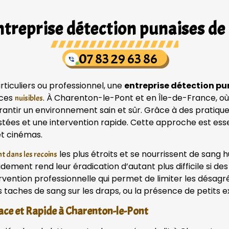
treprise détection punaises de 
07 83 29 63 86
ticuliers ou professionnel, une
entreprise détection pu
 ces
. À Charenton-le-Pont et en Île-de-France, où
nuisibles
arantir un environnement sain et sûr. Grâce à des pratiq
stées et une intervention rapide. Cette approche est esse
et cinémas.
les plus étroits et se nourrissent de san
t dans les recoins
pidement rend leur éradication d’autant plus difficile si 
rvention professionnelle qui permet de limiter les désag
s taches de sang sur les draps, ou la présence de petits e
cace et Rapide à Charenton-le-Pont