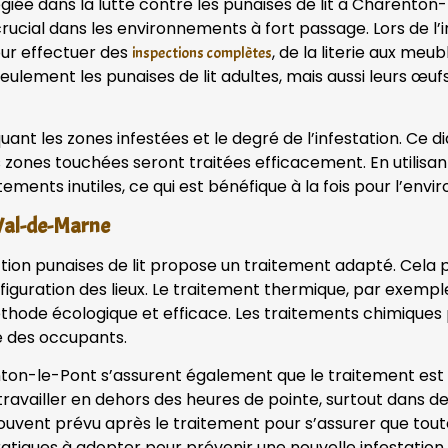
giée dans la lutte contre les punaises de lit à Charento
ucial dans les environnements à fort passage. Lors de l’
pour effectuer des
, de la literie aux meu
inspections complètes
eulement les punaises de lit adultes, mais aussi leurs œu
iquant les zones infestées et le degré de l’infestation. Ce 
s zones touchées seront traitées efficacement. En utilisa
tements inutiles, ce qui est bénéfique à la fois pour l’env
 Val-de-Marne
ection punaises de lit propose un traitement adapté. Cela 
onfiguration des lieux. Le traitement thermique, par exemp
 méthode écologique et efficace. Les traitements chimique
té des occupants.
enton-le-Pont s’assurent également que le traitement es
e travailler en dehors des heures de pointe, surtout dans 
ouvent prévu après le traitement pour s’assurer que toute
atiques à adopter pour prévenir une nouvelle infestation