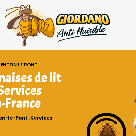
RENTON LE PONT
aises de lit
Services
e-France
on-le-Pont : Services