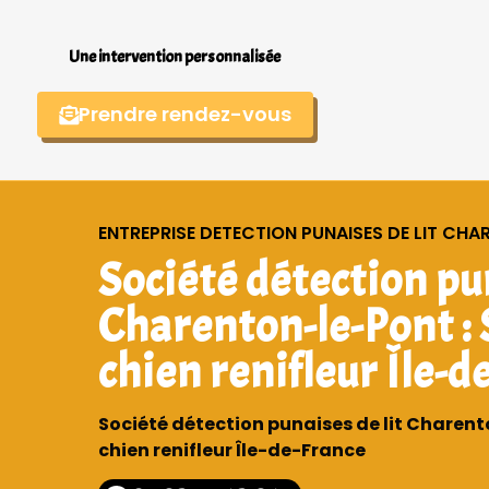
Une intervention personnalisée
Prendre rendez-vous
ENTREPRISE DETECTION PUNAISES DE LIT CHA
Société détection pun
Charenton-le-Pont : 
chien renifleur Île-d
Société détection punaises de lit Charent
chien renifleur Île-de-France