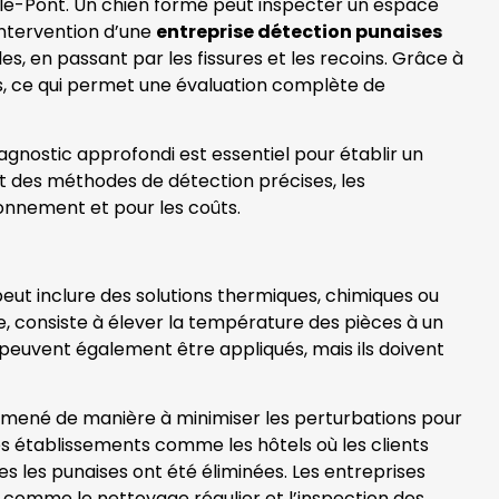
n-le-Pont. Un chien formé peut inspecter un espace
intervention d’une
entreprise détection punaises
bles, en passant par les fissures et les recoins. Grâce à
fs, ce qui permet une évaluation complète de
diagnostic approfondi est essentiel pour établir un
nt des méthodes de détection précises, les
ironnement et pour les coûts.
peut inclure des solutions thermiques, chimiques ou
le, consiste à élever la température des pièces à un
s peuvent également être appliqués, mais ils doivent
t mené de manière à minimiser les perturbations pour
des établissements comme les hôtels où les clients
s les punaises ont été éliminées. Les entreprises
, comme le nettoyage régulier et l’inspection des