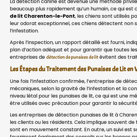
La détection canine est devenue une méthode privilé
beaucoup plus rapidement qu’un humain, ce qui est cr
de lit Charenton-le-Pont
, les chiens sont utilisés 
leur odorat exceptionnel, ces chiens détectent non s
l’infestation.
Après l’inspection, un rapport détaillé est fourni, ind
plan d’action adéquat et pour garantir que toutes le
entreprises de
évitent des trai
détection de punaises de lit
Les Étapes du Traitement des Punaises de Lit en
Une fois l’infestation confirmée, l’entreprise de dét
mécaniques, selon la gravité de l’infestation et la c
niveau létal pour les punaises de lit, ce qui est une
être utilisés avec précaution pour garantir la sécuri
Les entreprises de détection punaises de lit à Char
les clients ou les résidents. Cela implique souvent d
sont en mouvement constant. En outre, un suivi est s
fournissent également des conseils sur les bonnes pr