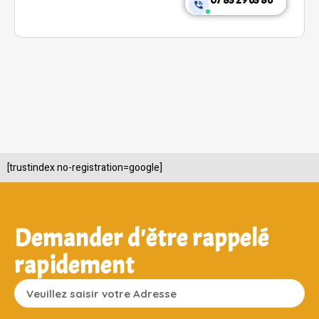
07 83 29 63 86
[trustindex no-registration=google]
Demander d'être rappelé
rapidement