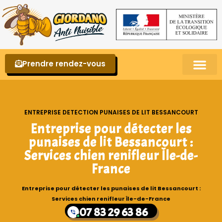
Prendre rendez-vous
Punaises de lit – La reconnaître et s’en 
ENTREPRISE DETECTION PUNAISES DE LIT BESSANCOURT
Entreprise pour détecter les
punaises de lit Bessancourt :
Services chien renifleur Île-de-
France
Entreprise pour détecter les punaises de lit Bessancourt :
Services chien renifleur Île-de-France
07 83 29 63 86