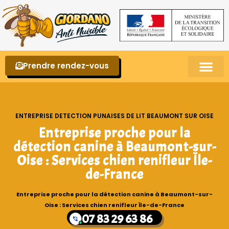
Prendre rendez-vous
Punaises de lit – La reconnaître et s’en 
ENTREPRISE DETECTION PUNAISES DE LIT BEAUMONT SUR OISE
Entreprise proche pour la
détection canine à Beaumont-sur-
Oise : Services chien renifleur Île-
de-France
Entreprise proche pour la détection canine à Beaumont-sur-
Oise : Services chien renifleur Île-de-France
07 83 29 63 86