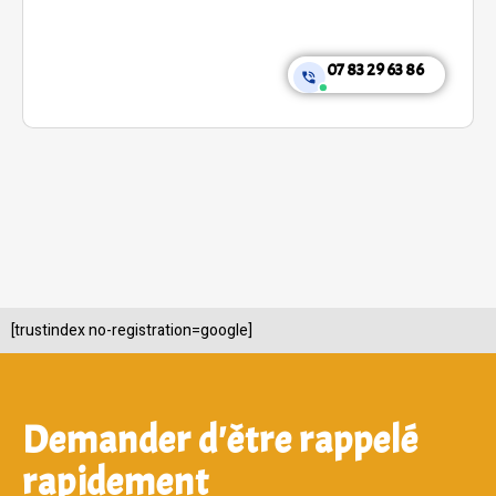
07 83 29 63 86
[trustindex no-registration=google]
Demander d'être rappelé
rapidement