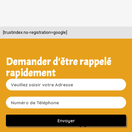
[trustindex no-registration=google]
Demander d'être rappelé
rapidement
Envoyer
Sans engagement ni frais cachés