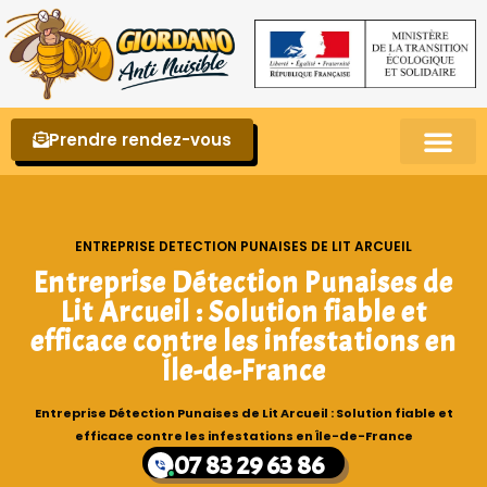
Prendre rendez-vous
Punaises de lit – La reconnaître et s’en 
ENTREPRISE DETECTION PUNAISES DE LIT ARCUEIL
Entreprise Détection Punaises de
Lit Arcueil : Solution fiable et
efficace contre les infestations en
Île-de-France
Entreprise Détection Punaises de Lit Arcueil : Solution fiable et
efficace contre les infestations en Île-de-France
07 83 29 63 86