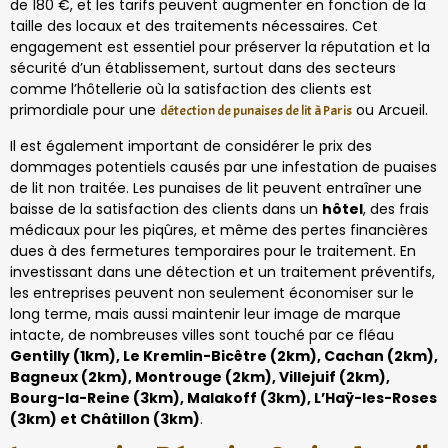
de 180 €, et les tarifs peuvent augmenter en fonction de la
taille des locaux et des traitements nécessaires. Cet
engagement est essentiel pour préserver la réputation et la
sécurité d’un établissement, surtout dans des secteurs
comme l’hôtellerie où la satisfaction des clients est
primordiale pour une
ou Arcueil.
détection de punaises de lit à Paris
Il est également important de considérer le prix des
dommages potentiels causés par une infestation de puaises
de lit non traitée. Les punaises de lit peuvent entraîner une
baisse de la satisfaction des clients dans un
hôtel
, des frais
médicaux pour les piqûres, et même des pertes financières
dues à des fermetures temporaires pour le traitement. En
investissant dans une détection et un traitement préventifs,
les entreprises peuvent non seulement économiser sur le
long terme, mais aussi maintenir leur image de marque
intacte, de nombreuses villes sont touché par ce fléau
Gentilly (1km), Le Kremlin-Bicêtre (2km), Cachan (2km),
Bagneux (2km), Montrouge (2km), Villejuif (2km),
Bourg-la-Reine (3km), Malakoff (3km), L’Haÿ-les-Roses
(3km) et Châtillon (3km)
.