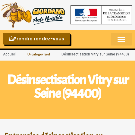
Prendre rendez-vous
Punaises de lit – La reconnaître et s’en 
Accueil
Désinsectisation Vitry sur Seine (94400)
Uncategorized
Désinsectisation Vitry sur
Seine (94400)