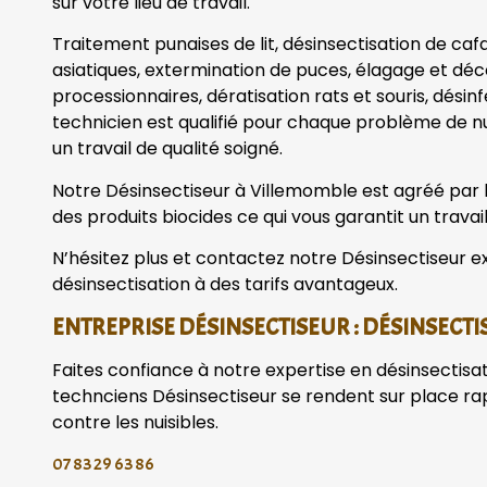
sur votre lieu de travail.
Traitement punaises de lit, désinsectisation de caf
asiatiques, extermination de puces, élagage et dé
processionnaires, dératisation rats et souris, désin
technicien est qualifié pour chaque problème de nu
un travail de qualité soigné.
Notre Désinsectiseur à Villemomble est agréé par le 
des produits biocides ce qui vous garantit un travail
N’hésitez plus et contactez notre Désinsectiseur ex
désinsectisation à des tarifs avantageux.
ENTREPRISE DÉSINSECTISEUR : DÉSINSECTI
Faites confiance à notre expertise en désinsectisa
technciens Désinsectiseur se rendent sur place r
contre les nuisibles.
07 83 29 63 86