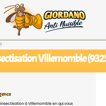
0)
ectisation Villemomble (932
rgence
sinsectisation à Villemomble en qui vous