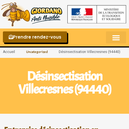
Prendre rendez-vous
Punaises de lit – La reconnaître et s’en 
Accueil
Désinsectisation Villecresnes (94440)
Uncategorized
Désinsectisation
Villecresnes (94440)