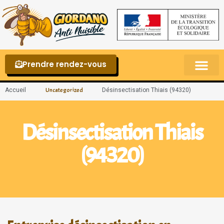
Prendre rendez-vous
Punaises de lit – La reconnaître et s’en 
Accueil
Désinsectisation Thiais (94320)
Uncategorized
Désinsectisation Thiais
(94320)