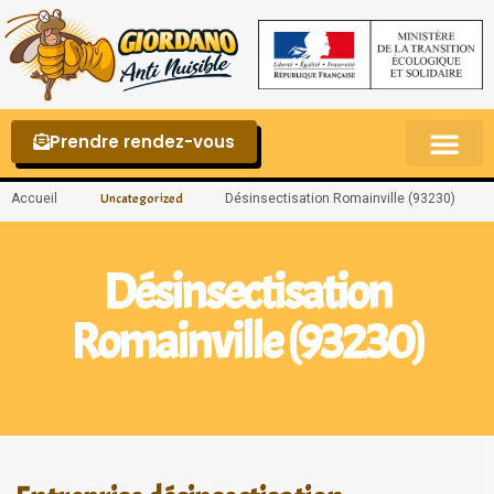
Prendre rendez-vous
Punaises de lit – La reconnaître et s’en 
Accueil
Désinsectisation Romainville (93230)
Uncategorized
Désinsectisation
Romainville (93230)