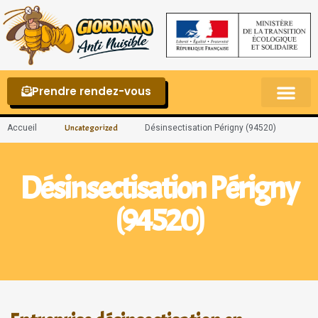
Prendre rendez-vous
Punaises de lit – La reconnaître et s’en 
Accueil
Désinsectisation Périgny (94520)
Uncategorized
Désinsectisation Périgny
(94520)