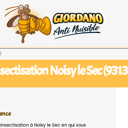
)
ectisation Noisy le Sec (9313
gence
insectisation à Noisy le Sec en qui vous