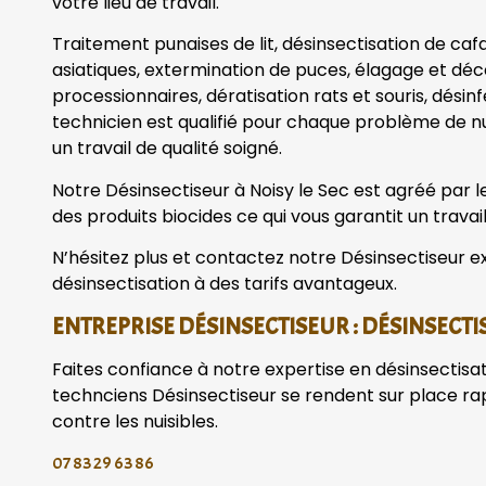
votre lieu de travail.
Traitement punaises de lit, désinsectisation de caf
asiatiques, extermination de puces, élagage et dé
processionnaires, dératisation rats et souris, désin
technicien est qualifié pour chaque problème de nu
un travail de qualité soigné.
Notre Désinsectiseur à Noisy le Sec est agréé par le 
des produits biocides ce qui vous garantit un travail
N’hésitez plus et contactez notre Désinsectiseur ex
désinsectisation à des tarifs avantageux.
ENTREPRISE DÉSINSECTISEUR : DÉSINSECTI
Faites confiance à notre expertise en désinsectisa
technciens Désinsectiseur se rendent sur place r
contre les nuisibles.
07 83 29 63 86