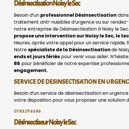
Désinsectisation Noisy le Sec
Besoin d’un
professionnel Désinsectisation
dans 
traitement anti-nuisibles d’urgence ou sur rendez-
notre entreprise de Désinsectisation à Noisy le Sec
propose une intervention sur Noisy le Sec, le te
Heures, après votre appel pour un service rapide, fi
Notre
spécialiste de la Désinsectisation
de Nois
ends et jours fériés
pour venir vous aider. N’hésit
86
pour bénéficier de notre expertise professionne
engagement.
SERVICE DE DESINSECTISATION EN URGEN
Besoin d’un service de désinsectisation en urgence 
votre disposition pour vous proposer une solution 
07 83 29 63 86
Désinsectiseur Noisy le Sec