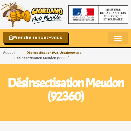
Prendre rendez-vous
Punaises de lit – La reconnaître et s’en 
Accueil
,
Désinsectisation (92)
Uncategorized
Désinsectisation Meudon (92360)
Désinsectisation Meudon
(92360)