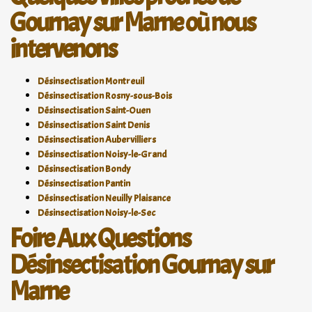
Gournay sur Marne où nous
intervenons
Désinsectisation Montreuil
Désinsectisation Rosny-sous-Bois
Désinsectisation Saint-Ouen
Désinsectisation Saint Denis
Désinsectisation Aubervilliers
Désinsectisation Noisy-le-Grand
Désinsectisation Bondy
Désinsectisation Pantin
Désinsectisation Neuilly Plaisance
Désinsectisation Noisy-le-Sec
Foire Aux Questions
Désinsectisation Gournay sur
Marne