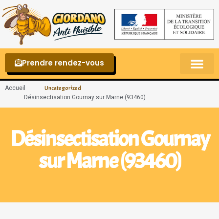
Prendre rendez-vous
Punaises de lit – La reconnaître et s’en 
Accueil
Uncategorized
Désinsectisation Gournay sur Marne (93460)
Désinsectisation Gournay
sur Marne (93460)