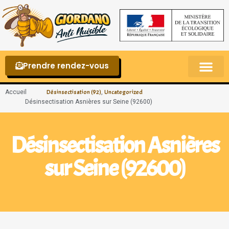
Prendre rendez-vous
Punaises de lit – La reconnaître et s’en 
Accueil
,
Désinsectisation (92)
Uncategorized
Désinsectisation Asnières sur Seine (92600)
Désinsectisation Asnières
sur Seine (92600)