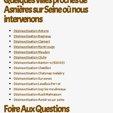
Quelques villes proches de
Asnières sur Seine où nous
intervenons
Désinsectisation Antony
Désinsectisation Bagneux
Désinsectisation Clamart
Désinsectisation Montrouge
Désinsectisation Meudon
Désinsectisation Clichy
Désinsectisation Nanterre (92000)
Désinsectisation Chatillon
Désinsectisation Chatenay malabry
Désinsectisation Suresnes
Désinsectisation Levallois Perret
Désinsectisation Issy les moulineaux
Désinsectisation Rueil Malmaison
Désinsectisation Asnières sur seine
Foire Aux Questions