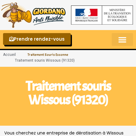
Prendre rendez-vous
Punaises de lit – La reconnaître et s’en 
Accueil
Traitement Souris Essonne
Traitement souris Wissous (91320)
Traitement souris
Wissous (91320)
Vous cherchez une entreprise de dératisation à Wissous