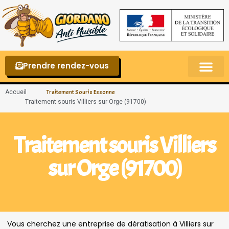
Prendre rendez-vous
Punaises de lit – La reconnaître et s’en 
Accueil
Traitement Souris Essonne
Traitement souris Villiers sur Orge (91700)
Traitement souris Villiers
sur Orge (91700)
Vous cherchez une entreprise de dératisation à Villiers sur