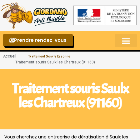
Prendre rendez-vous
Punaises de lit – La reconnaître et s’en 
Accueil
Traitement Souris Essonne
Traitement souris Saulx les Chartreux (91160)
Traitement souris Saulx
les Chartreux (91160)
Vous cherchez une entreprise de dératisation à Saulx les