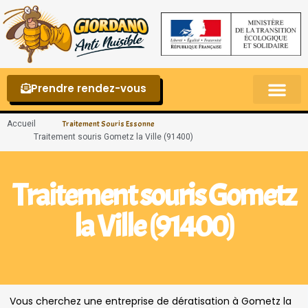
Prendre rendez-vous
Punaises de lit – La reconnaître et s’en 
Accueil
Traitement Souris Essonne
Traitement souris Gometz la Ville (91400)
Traitement souris Gometz
la Ville (91400)
Vous cherchez une entreprise de dératisation à Gometz la