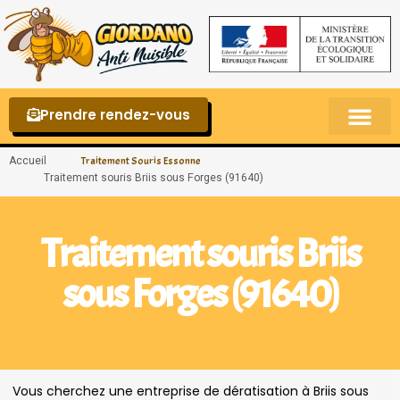
Prendre rendez-vous
Punaises de lit – La reconnaître et s’en 
Accueil
Traitement Souris Essonne
Traitement souris Briis sous Forges (91640)
Traitement souris Briis
sous Forges (91640)
Vous cherchez une entreprise de dératisation à Briis sous