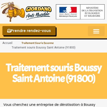
Prendre rendez-vous
Punaises de lit – La reconnaître et s’en 
Accueil
Traitement Souris Essonne
Traitement souris Boussy Saint Antoine (91800)
Traitement souris Boussy
Saint Antoine (91800)
Vous cherchez une entreprise de dératisation à Boussy