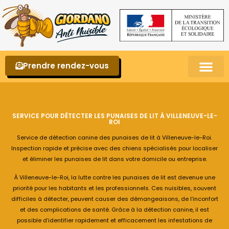
Prendre rendez-vous
Punaises de lit – La reconnaître et s’en 
SERVICE POUR DÉTECTER LES PUNAISES DE LIT À VILLENEUVE-LE-
ROI
Service de détection canine des punaises de lit à Villeneuve-le-Roi.
Inspection rapide et précise avec des chiens spécialisés pour localiser
et éliminer les punaises de lit dans votre domicile ou entreprise.
À Villeneuve-le-Roi, la lutte contre les punaises de lit est devenue une
priorité pour les habitants et les professionnels. Ces nuisibles, souvent
difficiles à détecter, peuvent causer des démangeaisons, de l’inconfort
et des complications de santé. Grâce à la détection canine, il est
possible d’identifier rapidement et efficacement les infestations de