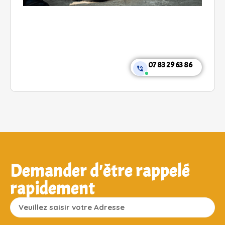
07 83 29 63 86
Demander d'être rappelé
rapidement