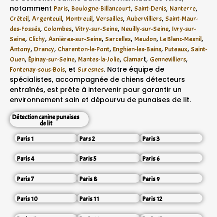
notamment
,
,
,
,
Paris
Boulogne-Billancourt
Saint-Denis
Nanterre
,
,
,
,
,
Créteil
Argenteuil
Montreuil
Versailles
Aubervilliers
Saint-Maur-
,
,
,
,
des-Fossés
Colombes
Vitry-sur-Seine
Neuilly-sur-Seine
Ivry-sur-
,
,
,
,
,
,
Seine
Clichy
Asnières-sur-Seine
Sarcelles
Meudon
Le Blanc-Mesnil
,
,
,
,
,
Antony
Drancy
Charenton-le-Pont
Enghien-les-Bains
Puteaux
Saint-
,
,
,
t,
,
Ouen
Épinay-sur-Seine
Mantes-la-Jolie
Clamar
Gennevilliers
, et
. Notre équipe de
Fontenay-sous-Bois
Suresnes
spécialistes, accompagnée de chiens détecteurs
entraînés, est prête à intervenir pour garantir un
environnement sain et dépourvu de punaises de lit.
Détection canine punaises
de lit
Paris 1
Pars 2
Paris 3
Paris 4
Paris 5
Paris 6
Paris 7
Paris 8
Paris 9
Paris 10
Paris 11
Paris 12