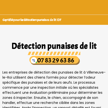
Certifié pour la détection punaises de lit IDF
Signataires d’une charte qualité
Détection punaises de lit
07 83 29 63 86
Les entreprises de détection des punaises de lit à Villeneuve-
le-Roi utilisent des chiens formés pour détecter l’odeur
spécifique des punaises et de leurs œufs. Le processus
commence par une inspection initiale où les spécialistes
effectuent une évaluation préliminaire pour déterminer les
zones à inspecter. Ensuite, le chien, accompagné de son
handler, effectue une recherche ciblée dans les zones
identifiées. Après l’inspection, un rapport détaillé est fourni,