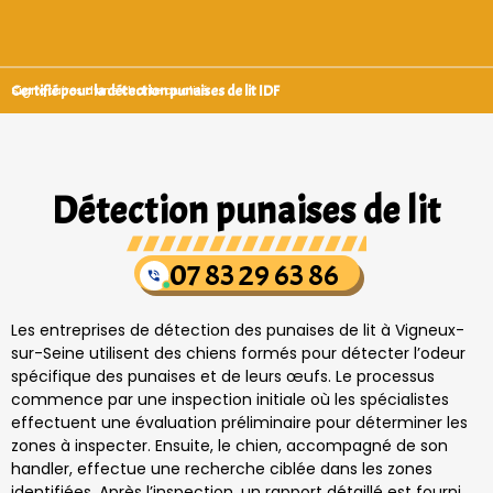
Certifié pour la détection punaises de lit IDF
Signataires d’une charte qualité
Détection punaises de lit
07 83 29 63 86
Les entreprises de détection des punaises de lit à Vigneux-
sur-Seine utilisent des chiens formés pour détecter l’odeur
spécifique des punaises et de leurs œufs. Le processus
commence par une inspection initiale où les spécialistes
effectuent une évaluation préliminaire pour déterminer les
zones à inspecter. Ensuite, le chien, accompagné de son
handler, effectue une recherche ciblée dans les zones
identifiées. Après l’inspection, un rapport détaillé est fourni,