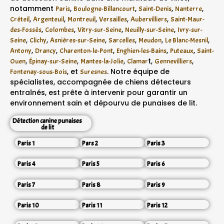
notamment
,
,
,
,
Paris
Boulogne-Billancourt
Saint-Denis
Nanterre
,
,
,
,
,
Créteil
Argenteuil
Montreuil
Versailles
Aubervilliers
Saint-Maur-
,
,
,
,
des-Fossés
Colombes
Vitry-sur-Seine
Neuilly-sur-Seine
Ivry-sur-
,
,
,
,
,
,
Seine
Clichy
Asnières-sur-Seine
Sarcelles
Meudon
Le Blanc-Mesnil
,
,
,
,
,
Antony
Drancy
Charenton-le-Pont
Enghien-les-Bains
Puteaux
Saint-
,
,
,
t,
,
Ouen
Épinay-sur-Seine
Mantes-la-Jolie
Clamar
Gennevilliers
, et
. Notre équipe de
Fontenay-sous-Bois
Suresnes
spécialistes, accompagnée de chiens détecteurs
entraînés, est prête à intervenir pour garantir un
environnement sain et dépourvu de punaises de lit.
Détection canine punaises
de lit
Paris 1
Pars 2
Paris 3
Paris 4
Paris 5
Paris 6
Paris 7
Paris 8
Paris 9
Paris 10
Paris 11
Paris 12