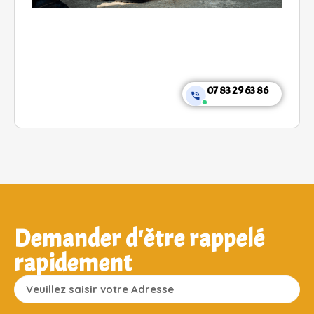
07 83 29 63 86
Demander d'être rappelé
rapidement