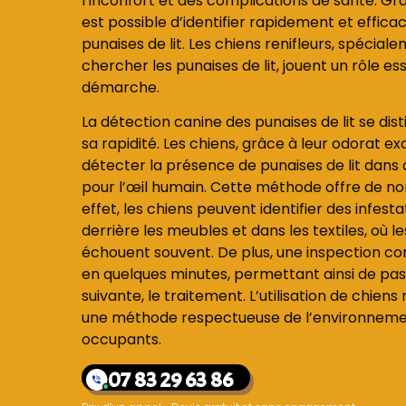
l’inconfort et des complications de santé. Grâ
est possible d’identifier rapidement et effica
punaises de lit. Les chiens renifleurs, spécia
chercher les punaises de lit, jouent un rôle es
démarche.
La détection canine des punaises de lit se dist
sa rapidité. Les chiens, grâce à leur odorat e
détecter la présence de punaises de lit dans 
pour l’œil humain. Cette méthode offre de n
effet, les chiens peuvent identifier des infesta
derrière les meubles et dans les textiles, où 
échouent souvent. De plus, une inspection co
en quelques minutes, permettant ainsi de pa
suivante, le traitement. L’utilisation de chien
une méthode respectueuse de l’environnement
occupants.
07 83 29 63 86