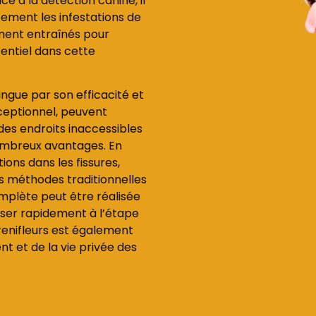
ce à la détection canine, il
cement les infestations de
lement entraînés pour
sentiel dans cette
ingue par son efficacité et
xceptionnel, peuvent
des endroits inaccessibles
ombreux avantages. En
tions dans les fissures,
les méthodes traditionnelles
mplète peut être réalisée
sser rapidement à l’étape
s renifleurs est également
 et de la vie privée des