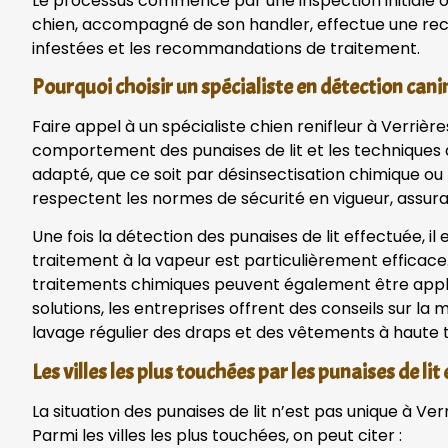
Le processus commence par une inspection initiale où 
chien, accompagné de son handler, effectue une recher
infestées et les recommandations de traitement.
Pourquoi choisir un spécialiste en détection cani
Faire appel à un spécialiste chien renifleur à Verri
comportement des punaises de lit et les techniques 
adapté, que ce soit par désinsectisation chimique ou 
respectent les normes de sécurité en vigueur, assuran
Une fois la détection des punaises de lit effectuée, i
traitement à la vapeur est particulièrement efficace. I
traitements chimiques peuvent également être appliq
solutions, les entreprises offrent des conseils sur la
lavage régulier des draps et des vêtements à haute
Les villes les plus touchées par les punaises de lit
La situation des punaises de lit n’est pas unique à V
Parmi les villes les plus touchées, on peut citer :