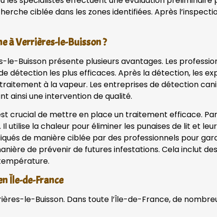
les spécialistes effectuent une évaluation préliminaire p
che ciblée dans les zones identifiées. Après l’inspection,
ne à Verrières-le-Buisson ?
ères-le-Buisson présente plusieurs avantages. Les profess
de détection les plus efficaces. Après la détection, les
traitement à la vapeur. Les entreprises de détection cani
t ainsi une intervention de qualité.
l est crucial de mettre en place un traitement efficace. Par
l utilise la chaleur pour éliminer les punaises de lit et leu
ués de manière ciblée par des professionnels pour garan
 manière de prévenir de futures infestations. Cela inclut 
 température.
 en Île-de-France
errières-le-Buisson. Dans toute l’Île-de-France, de nombre