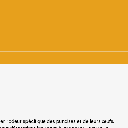
+ de 1500 demandes
En urgence ou sur RDV
er l’odeur spécifique des punaises et de leurs œufs.