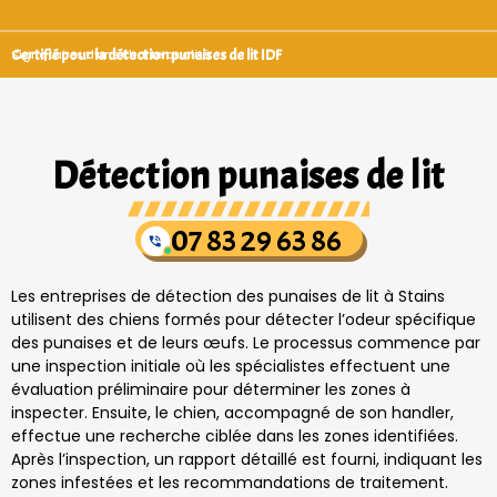
Certifié pour la détection punaises de lit IDF
Signataires d’une charte qualité
Détection punaises de lit
07 83 29 63 86
Les entreprises de détection des punaises de lit à Stains
utilisent des chiens formés pour détecter l’odeur spécifique
des punaises et de leurs œufs. Le processus commence par
une inspection initiale où les spécialistes effectuent une
évaluation préliminaire pour déterminer les zones à
inspecter. Ensuite, le chien, accompagné de son handler,
effectue une recherche ciblée dans les zones identifiées.
Après l’inspection, un rapport détaillé est fourni, indiquant les
zones infestées et les recommandations de traitement.