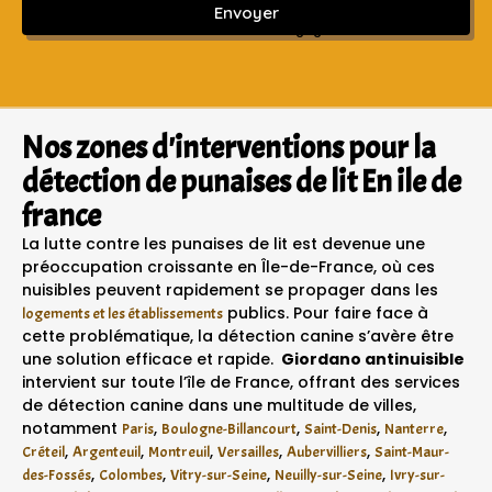
Envoyer
Sans engagement ni frais cachés
Nos zones d'interventions pour la
détection de punaises de lit En ile de
france
La lutte contre les punaises de lit est devenue une
préoccupation croissante en Île-de-France, où ces
nuisibles peuvent rapidement se propager dans les
publics. Pour faire face à
logements et les établissements
cette problématique, la détection canine s’avère être
une solution efficace et rapide.
Giordano antinuisible
intervient sur toute l’île de France, offrant des services
de détection canine dans une multitude de villes,
notamment
,
,
,
,
Paris
Boulogne-Billancourt
Saint-Denis
Nanterre
,
,
,
,
,
Créteil
Argenteuil
Montreuil
Versailles
Aubervilliers
Saint-Maur-
,
,
,
,
des-Fossés
Colombes
Vitry-sur-Seine
Neuilly-sur-Seine
Ivry-sur-